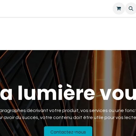
tions générales
Boutique
la lumière vo
aragraphes décrivant votre produit, vos services ou une fonct
r avoir du succès, votre contenu doit être utile pour vos lecte
Contactez-nous